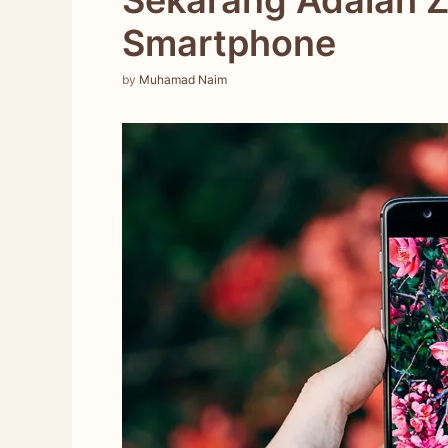
Smartphone
by
Muhamad Naim