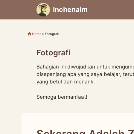
Skip
Inchenaim
to
content
Home
»
Fotografi
Fotografi
Bahagian ini diwujudkan untuk mengumpul
disepanjang apa yang saya belajar, t
yang betul dan menarik.
Semoga bermanfaat!
Sekarang Adalah Z