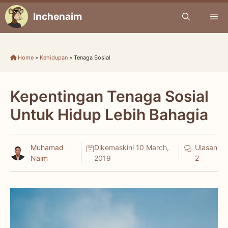
Skip
Inchenaim
Me
to
content
Home
»
Kehidupan
»
Tenaga Sosial
Kepentingan Tenaga Sosial
Untuk Hidup Lebih Bahagia
Muhamad
Dikemaskini
10 March,
Ulasan
Naim
2019
2