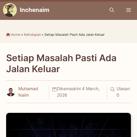
Skip
Inchenaim
Me
to
content
Home
»
Kehidupan
»
Setiap Masalah Pasti Ada Jalan Keluar
Setiap Masalah Pasti Ada
Jalan Keluar
Muhamad
Dikemaskini
4 March,
Ulasan
Naim
2026
0