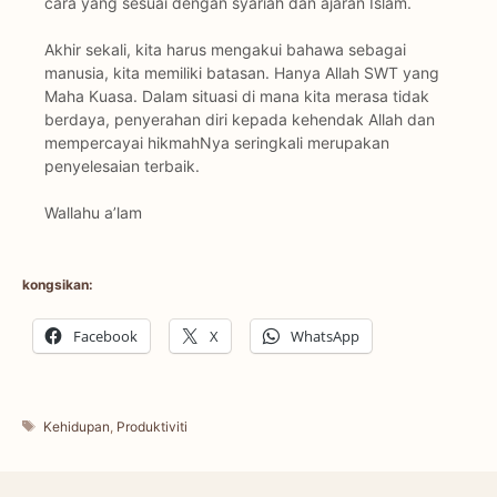
cara yang sesuai dengan syariah dan ajaran Islam.
Akhir sekali, kita harus mengakui bahawa sebagai
manusia, kita memiliki batasan. Hanya Allah SWT yang
Maha Kuasa. Dalam situasi di mana kita merasa tidak
berdaya, penyerahan diri kepada kehendak Allah dan
mempercayai hikmahNya seringkali merupakan
penyelesaian terbaik.
Wallahu a’lam
kongsikan:
Facebook
X
WhatsApp
Tags
Kehidupan
,
Produktiviti