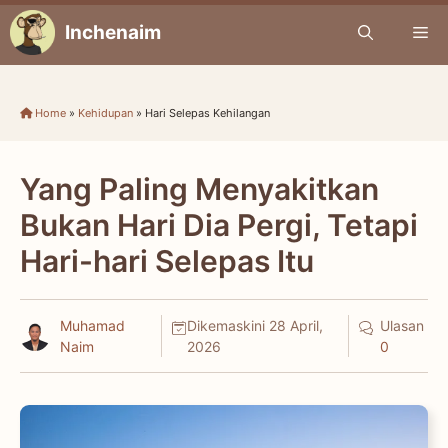
Skip
Inchenaim
Me
to
content
Home
»
Kehidupan
»
Hari Selepas Kehilangan
Yang Paling Menyakitkan
Bukan Hari Dia Pergi, Tetapi
Hari-hari Selepas Itu
Muhamad
Dikemaskini
28 April,
Ulasan
Naim
2026
0