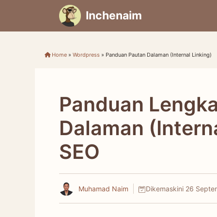
Skip
Inchenaim
to
content
Home
»
Wordpress
»
Panduan Pautan Dalaman (Internal Linking)
Panduan Lengk
Dalaman (Interna
SEO
Muhamad Naim
Dikemaskini
26 Septe