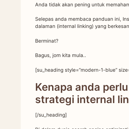
Anda tidak akan pening untuk memahami
Selepas anda membaca panduan ini, In
dalaman (internal linking) yang berkesa
Berminat?
Bagus, jom kita mula..
[su_heading style=”modern-1-blue” size
Kenapa anda perl
strategi internal li
[/su_heading]