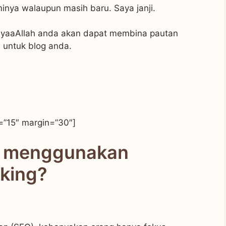
nya walaupun masih baru. Saya janji.
syaaAllah anda akan dapat membina pautan
n untuk blog anda.
=”15″ margin=”30″]
u menggunakan
nking?