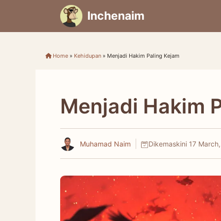
Skip
Inchenaim
to
content
Home
»
Kehidupan
»
Menjadi Hakim Paling Kejam
Menjadi Hakim P
Muhamad Naim
Dikemaskini
17 March