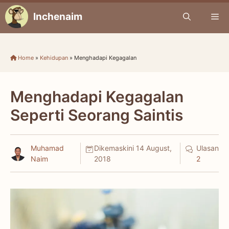
Skip
Inchenaim
Me
to
content
Home
»
Kehidupan
»
Menghadapi Kegagalan
Menghadapi Kegagalan
Seperti Seorang Saintis
Muhamad
Dikemaskini
14 August,
Ulasan
Naim
2018
2