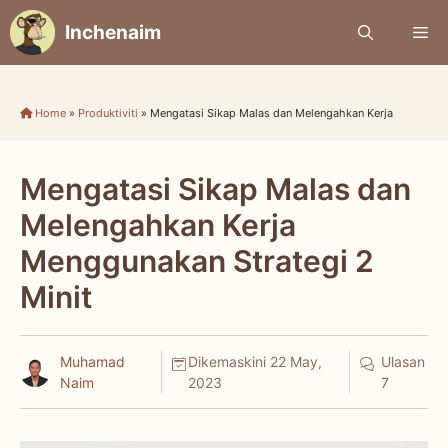
Skip
Inchenaim
Me
to
content
Home
»
Produktiviti
»
Mengatasi Sikap Malas dan Melengahkan Kerja
Mengatasi Sikap Malas dan
Melengahkan Kerja
Menggunakan Strategi 2
Minit
Muhamad
Dikemaskini
22 May,
Ulasan
Naim
2023
7