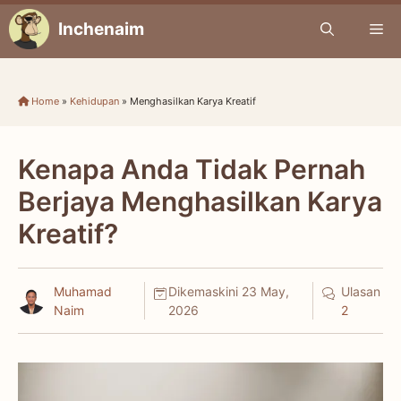
Skip
Inchenaim
Me
to
content
Home
»
Kehidupan
»
Menghasilkan Karya Kreatif
Kenapa Anda Tidak Pernah
Berjaya Menghasilkan Karya
Kreatif?
Muhamad
Dikemaskini
23 May,
Ulasan
Naim
2026
2