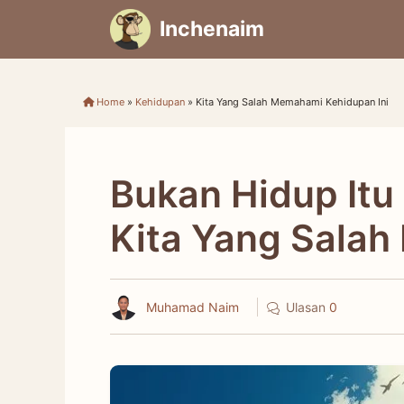
Skip
Inchenaim
to
content
Home
»
Kehidupan
»
Kita Yang Salah Memahami Kehidupan Ini
Bukan Hidup Itu 
Kita Yang Sala
Muhamad Naim
Ulasan
0