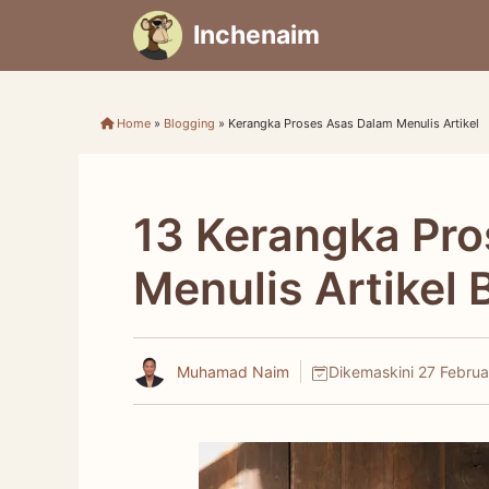
Skip
Inchenaim
to
content
Home
»
Blogging
»
Kerangka Proses Asas Dalam Menulis Artikel
13 Kerangka Pr
Menulis Artikel 
Muhamad Naim
Dikemaskini
27 Februa