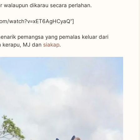
r walaupun dikarau secara perlahan.
e.com/watch?v=xET6AgHCyaQ”]
 menarik pemangsa yang pemalas keluar dari
n kerapu, MJ dan
siakap
.