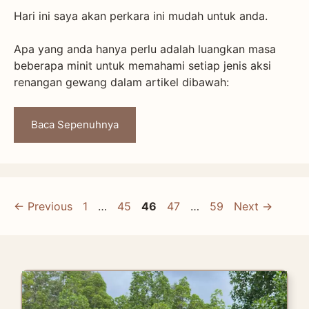
Hari ini saya akan perkara ini mudah untuk anda.
Apa yang anda hanya perlu adalah luangkan masa
beberapa minit untuk memahami setiap jenis aksi
renangan gewang dalam artikel dibawah:
Baca Sepenuhnya
Page
Page
Page
Page
Page
←
Previous
1
…
45
46
47
…
59
Next
→