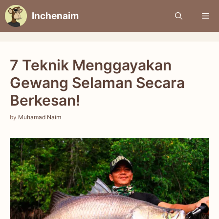
Skip
Inchenaim
Me
to
content
7 Teknik Menggayakan
Gewang Selaman Secara
Berkesan!
by
Muhamad Naim