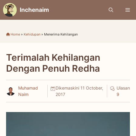
Skip
Inchenaim
Me
to
content
Home
»
Kehidupan
»
Menerima Kehilangan
Terimalah Kehilangan
Dengan Penuh Redha
Muhamad
Dikemaskini
11 October,
Ulasan
Naim
2017
9