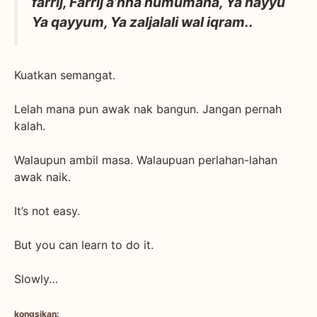
farrij, Farrij a’nna humumana, Ya hayyu
Ya qayyum, Ya zaljalali wal iqram..
Kuatkan semangat.
Lelah mana pun awak nak bangun. Jangan pernah
kalah.
Walaupun ambil masa. Walaupuan perlahan-lahan
awak naik.
It’s not easy.
But you can learn to do it.
Slowly…
kongsikan: