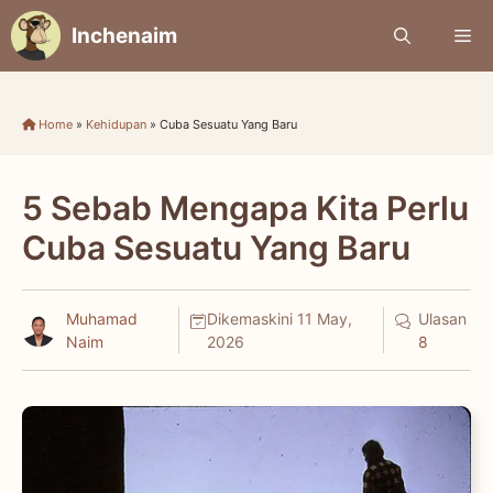
Skip
Inchenaim
Me
to
content
Home
»
Kehidupan
»
Cuba Sesuatu Yang Baru
5 Sebab Mengapa Kita Perlu
Cuba Sesuatu Yang Baru
Muhamad
Dikemaskini
11 May,
Ulasan
Naim
2026
8