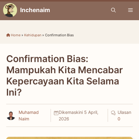
Skip
Inchenaim
Me
to
content
Home
»
Kehidupan
»
Confirmation Bias
Confirmation Bias:
Mampukah Kita Mencabar
Kepercayaan Kita Selama
Ini?
Muhamad
Dikemaskini
5 April,
Ulasan
Naim
2026
0