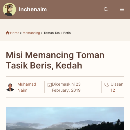
Skip
Inchenaim
Me
to
content
Home
»
Memancing
»
Toman Tasik Beris
Misi Memancing Toman
Tasik Beris, Kedah
Muhamad
Dikemaskini
23
Ulasan
Naim
February, 2019
12