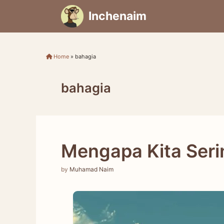
Skip
Inchenaim
to
content
Home
»
bahagia
bahagia
Mengapa Kita Ser
by
Muhamad Naim