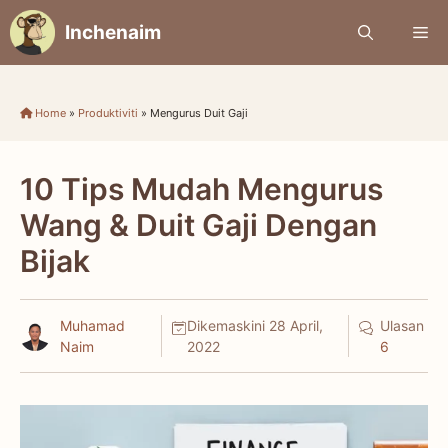
Skip
Inchenaim
Me
to
content
Home
»
Produktiviti
»
Mengurus Duit Gaji
10 Tips Mudah Mengurus
Wang & Duit Gaji Dengan
Bijak
Muhamad
Dikemaskini
28 April,
Ulasan
Naim
2022
6