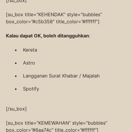
[/su_box]
[su_box title=”KEHENDAK” style=”bubbles”
box_color=”#c5b358″ title_color=”#ffffff”]
Kalau dapat OK, boleh ditangguhkan
:
Kereta
Astro
Langganan Surat Khabar / Majalah
Spotify
[/su_box]
[su_box title=”KEMEWAHAN” style=”bubbles”
box_color=”#6aa74c” title_color=”#ffffff”]