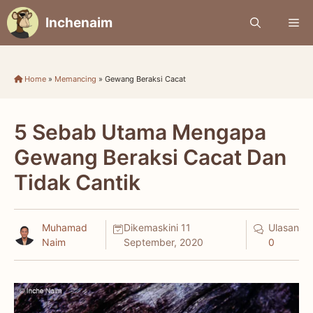
Skip
Inchenaim
Me
to
content
Home
»
Memancing
»
Gewang Beraksi Cacat
5 Sebab Utama Mengapa
Gewang Beraksi Cacat Dan
Tidak Cantik
Muhamad
Dikemaskini
11
Ulasan
Naim
September, 2020
0