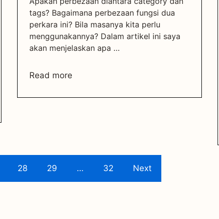
Apakah perbezaan diantara category dan
tags? Bagaimana perbezaan fungsi dua
perkara ini? Bila masanya kita perlu
menggunakannya? Dalam artikel ini saya
akan menjelaskan apa …
Read more
28
29
…
32
Next