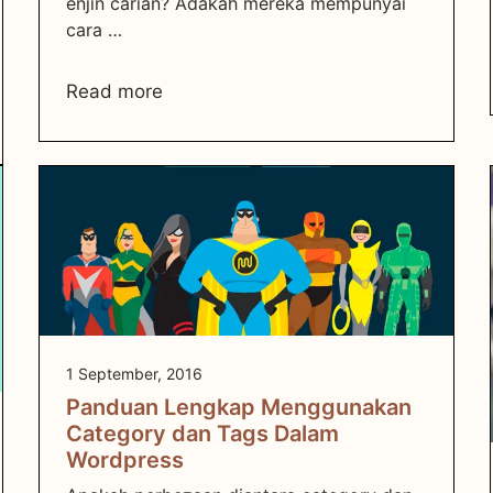
enjin carian? Adakah mereka mempunyai
cara …
Read more
1 September, 2016
Panduan Lengkap Menggunakan
Category dan Tags Dalam
Wordpress