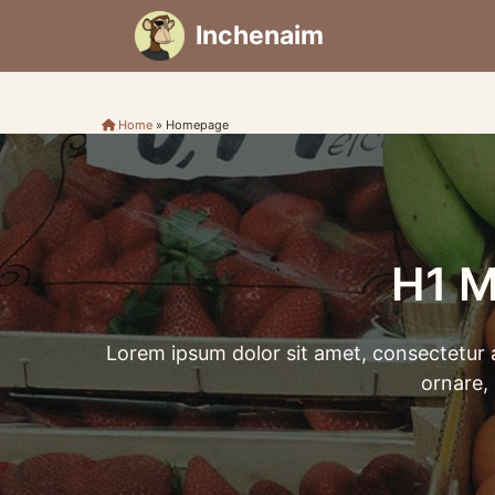
Skip
Inchenaim
to
content
Home
»
Homepage
H1 M
Lorem ipsum dolor sit amet, consectetur ad
ornare,